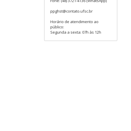
Fone: (48) 3721-4136 (WhatsApp)
ppghst@contato.ufsc.br
Horário de atendimento ao
público:
Segunda a sexta: 07h às 12h