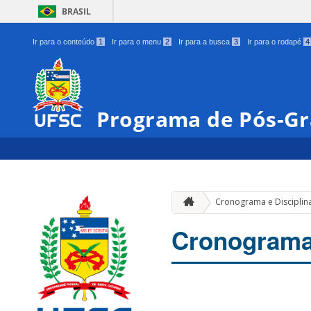
BRASIL
Ir para o conteúdo
1
Ir para o menu
2
Ir para a busca
3
Ir para o rodapé
4
Programa de Pós-Gr
Cronograma e Disciplin
Cronograma 