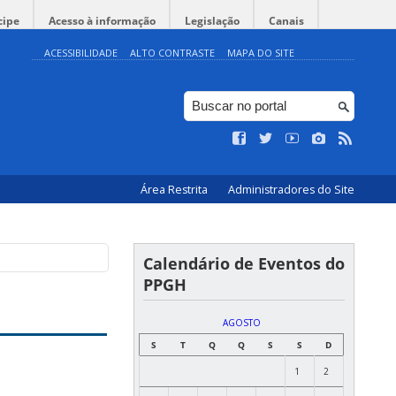
cipe
Acesso à informação
Legislação
Canais
ACESSIBILIDADE
ALTO CONTRASTE
MAPA DO SITE
Área Restrita
Administradores do Site
Calendário de Eventos do
PPGH
AGOSTO
S
T
Q
Q
S
S
D
1
2