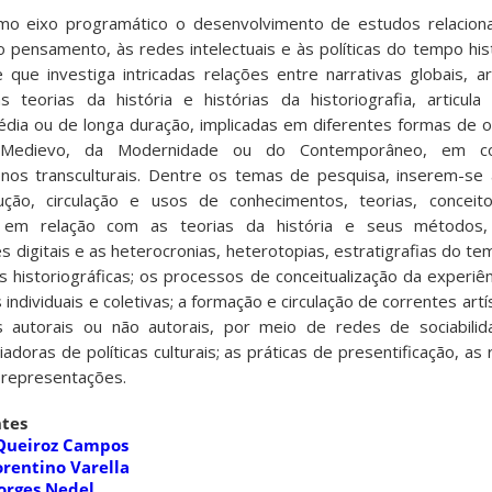
mo eixo programático o desenvolvimento de estudos relaciona
ao pensamento, às redes intelectuais e às políticas do tempo hist
ue investiga intricadas relações entre narrativas globais, 
as teorias da história e histórias da historiografia, articula
édia ou de longa duração, implicadas em diferentes formas de or
 Medievo, da Modernidade ou do Contemporâneo, em con
os transculturais. Dentre os temas de pesquisa, inserem-se a
ção, circulação e usos de conhecimentos, teorias, conceito
o em relação com as teorias da história e seus métodos, 
es digitais e as heterocronias, heterotopias, estratigrafias do t
s historiográficas; os processos de conceitualização da experiê
individuais e coletivas; a formação e circulação de correntes artís
 autorais ou não autorais, por meio de redes de sociabilid
criadoras de políticas culturais; as práticas de presentificação, a
representações.
tes
 Queiroz Campos
lorentino Varella
Borges Nedel