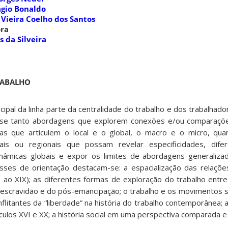
agio Bonaldo
 Vieira Coelho dos Santos
ora
s da Silveira
RABALHO
cipal da linha parte da centralidade do trabalho e dos trabalhad
la-se tanto abordagens que explorem conexões e/ou comparaçõ
vas que articulem o local e o global, o macro e o micro, qu
ais ou regionais que possam revelar especificidades, difer
nâmicas globais e expor os limites de abordagens generaliza
sses de orientação destacam-se: a espacialização das relaçõ
VI ao XIX); as diferentes formas de exploração do trabalho entr
a escravidão e do pós-emancipação; o trabalho e os movimentos s
flitantes da “liberdade” na história do trabalho contemporânea; a
éculos XVI e XX; a história social em uma perspectiva comparada e 