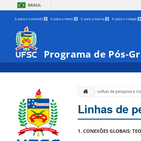
BRASIL
Ir para o conteúdo
1
Ir para o menu
2
Ir para a busca
3
Ir para o rodapé
4
Programa de Pós-Gr
Linhas de pesquisa e c
Linhas de p
1. CONEXÕES GLOBAIS: TEO