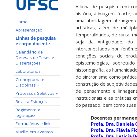
A linha de pesquisa tem co
história, à imagem, à arte, 
uma abordagem abrangente q
Home
artísticas, além de múltipl
Apresentação
temporalidades, de curta, m
Linhas de pesquisa
seja da Antiguidade, do
e corpo docente
interconectados por fenômen
Calendário de
condições sociais de produ
Defesas de Teses e
epistemologias, sobretud
Dissertações
historiografia, as humanidad
Laboratórios
de sincronismo como prática
Cronograma e
construção de subjetividades 
Disciplinas »
de pensamento e linhagens
Processos Seletivos »
institucionais e as práticas 
Revista Esboços
do passado, bem como suas 
Regimento e
legislação
Docentes permanen
Formulários e links
Profa. Dra. Daniela
Profa. Dra. Flávia F
Auxílio em eventos
Profa. Dra. Letícia 