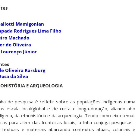
tes
 Gallotti Mamigonian
Espada Rodrigues Lima Filho
heiro Machado
er de Oliveira
 Lourenço Júnior
ntes
de Oliveira Karsburg
Rosa da Silva
TNOHISTÓRIA E ARQUEOLOGIA
nha de pesquisa é refletir sobre as populações indígenas num
s escala local/global e de curta e longa-duração, aliando ab
dígena, da etnohistória e da arqueologia. Tendo como eixo temát
icas para além das fronteiras locais, a linha conjuga pesquisas
textuais e materiais abarcando contextos atuais, coloniais e