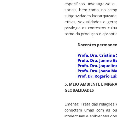
específicos. Investiga-se 
sociais, bem como, no campo
subjetividades hierarquizada
etnias, sexualidades e gera
privilegia os contextos cul
torno da produção e apropria
Docentes permanen
Profa. Dra. Cristina
Profa. Dra. Janine G
Profa. Dra. Jaqueli
Profa. Dra. Joana M
Prof. Dr. Rogério L
5. MEIO AMBIENTE E MIGRA
GLOBALIDADES
Ementa: Trata das relações 
conectam umas com as outra
intelectuais e ambientais do