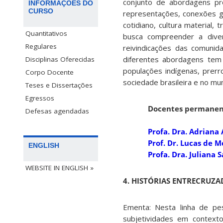
conjunto de abordagens pr
INFORMAÇÕES DO
CURSO
representações, conexões glo
cotidiano, cultura material, 
Quantitativos
busca compreender a diver
Regulares
reivindicações das comunid
diferentes abordagens tem 
Disciplinas Oferecidas
populações indígenas, prerr
Corpo Docente
sociedade brasileira e no mu
Teses e Dissertações
Egressos
Docentes permanen
Defesas agendadas
Profa. Dra. Adriana 
Prof. Dr. Lucas de 
ENGLISH
Profa. Dra. Juliana 
WEBSITE IN ENGLISH »
4. HISTÓRIAS ENTRECRUZA
Ementa: Nesta linha de pes
subjetividades em contexto