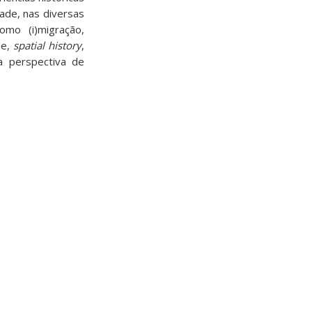
ade, nas diversas
mo (i)migração,
de,
spatial history
,
a perspectiva de