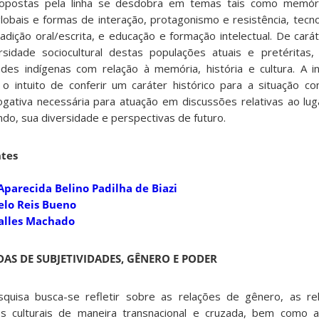
opostas pela linha se desdobra em temas tais como memóri
bais e formas de interação, protagonismo e resistência, tecnolo
tradição oral/escrita, e educação e formação intelectual. De caráte
sidade sociocultural destas populações atuais e pretéritas
ades indígenas com relação à memória, história e cultura. A 
o intuito de conferir um caráter histórico para a situação 
ogativa necessária para atuação em discussões relativas ao lug
ndo, sua diversidade e perspectivas de futuro.
tes
Aparecida Belino Padilha de Biazi
Melo Reis Bueno
Salles Machado
DAS DE SUBJETIVIDADES, GÊNERO E PODER
quisa busca-se refletir sobre as relações de gênero, as rel
s culturais de maneira transnacional e cruzada, bem como a