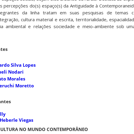
s percepções do(s) espaço(s) da Antiguidade à Contemporaneid
egrantes da linha tratam em suas pesquisas de temas co
egração, cultura material e escrita, territorialidade, espacialida
ória ambiental e relações sociedade e meio-ambiente sob um
tes
cardo Silva Lopes
ueli Nodari
usto Morales
Peruchi Moretto
antes
lly
 Heberle Viegas
 E CULTURA NO MUNDO CONTEMPORÂNEO