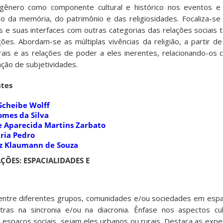
o gênero como componente cultural e histórico nos eventos 
 da memória, do patrimônio e das religiosidades. Focaliza-se 
s e suas interfaces com outras categorias das relações sociais 
ções. Abordam-se as múltiplas vivências da religião, a partir 
turais e as relações de poder a eles inerentes, relacionando-o
ção de subjetividades.
tes
 Scheibe Wolff
omes da Silva
ne Aparecida Martins Zarbato
aria Pedro
uiz Klaumann de Souza
ÇÕES: ESPACIALIDADES E
entre diferentes grupos, comunidades e/ou sociedades em espa
s na sincronia e/ou na diacronia. Ênfase nos aspectos cultu
s espaços sociais, sejam eles urbanos ou rurais. Destaca as exper