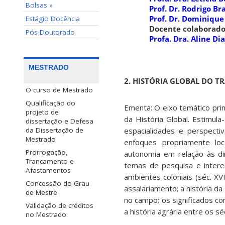
Bolsas »
Prof. Dr. Rodrigo Br
Prof. Dr. Dominique
Estágio Docência
Docente colaborad
Pós-Doutorado
Profa. Dra. Aline Dia
MESTRADO
2. HISTÓRIA GLOBAL DO T
O curso de Mestrado
Qualificação do
Ementa: O eixo temático prin
projeto de
da História Global. Estimu
dissertação e Defesa
da Dissertação de
espacialidades e perspecti
Mestrado
enfoques propriamente loc
Prorrogação,
autonomia em relação às di
Trancamento e
temas de pesquisa e intere
Afastamentos
ambientes coloniais (séc. X
Concessão do Grau
assalariamento; a história d
de Mestre
no campo; os significados con
Validação de créditos
a história agrária entre os s
no Mestrado