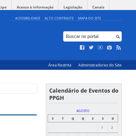
cipe
Acesso à informação
Legislação
Canais
ACESSIBILIDADE
ALTO CONTRASTE
MAPA DO SITE
Área Restrita
Administradores do Site
Calendário de Eventos do
PPGH
AGOSTO
S
T
Q
Q
S
S
D
1
2