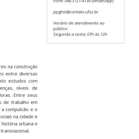
Fone: (48) 3721-4136 (WhatsApp)
ppghst@contato.ufsc.br
Horário de atendimento ao
público:
Segunda a sexta: 07h às 12h
ores na construção
es entre diversas
anto estudos com
enças, níveis de
doras. Entre seus
es de trabalho em
e a compulsão e o
ociais na cidade e
 história urbana e
transnacional.