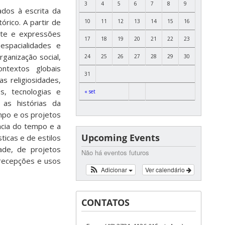
3
4
5
6
7
8
9
dos à escrita da
órico. A partir de
10
11
12
13
14
15
16
arte e expressões
17
18
19
20
21
22
23
 espacialidades e
ganização social,
24
25
26
27
28
29
30
textos globais
31
s religiosidades,
s, tecnologias e
« set
as histórias da
empo e os projetos
ncia do tempo e a
Upcoming Events
ticas e de estilos
ade, de projetos
Não há eventos futuros
s recepções e usos
Adicionar
Ver calendário
CONTATOS