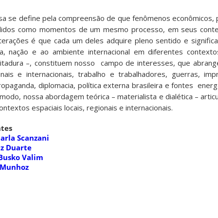
isa se define pela compreensão de que fenômenos econômicos, pol
ndidos como momentos de um mesmo processo, em seus contex
nterações é que cada um deles adquire pleno sentido e signific
ia, nação e ao ambiente internacional em diferentes contexto
 ditadura –, constituem nosso campo de interesses, que abra
onais e internacionais, trabalho e trabalhadores, guerras, impr
propaganda, diplomacia, política externa brasileira e fontes ener
modo, nossa abordagem teórica – materialista e dialética – arti
textos espaciais locais, regionais e internacionais.
tes
Carla Scanzani
iz Duarte
 Busko Valim
é Munhoz