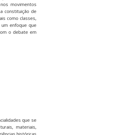
e nos movimentos
a constituição de
tais como classes,
de um enfoque que
s com o debate em
cialidades que se
rais, materiais,
iências históricas