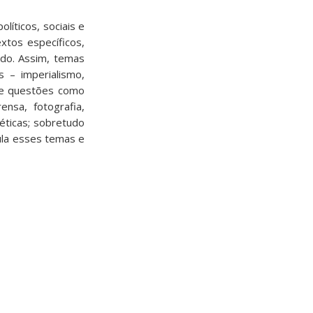
íticos, sociais e
tos específicos,
ado. Assim, temas
s – imperialismo,
nge questões como
ensa, fotografia,
géticas; sobretudo
cula esses temas e